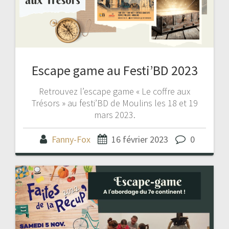
Escape game au Festi’BD 2023
Retrouvez l’escape game « Le coffre aux
Trésors » au festi’BD de Moulins les 18 et 19
mars 2023.
Fanny-Fox
16 février 2023
0