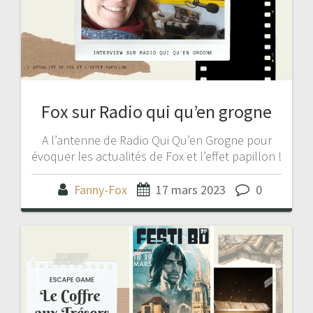
Fox sur Radio qui qu’en grogne
A l’antenne de Radio Qui Qu’en Grogne pour
évoquer les actualités de Fox et l’effet papillon !
Fanny-Fox
17 mars 2023
0