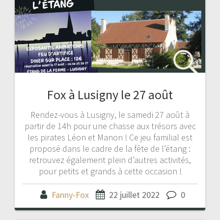
Fox à Lusigny le 27 août
Rendez-vous à Lusigny, le samedi 27 août à
partir de 14h pour une chasse aux trésors avec
les pirates Léon et Manon ! Ce jeu familial est
proposé dans le cadre de la fête de l’étang :
retrouvez également plein d’autres activités,
pour petits et grands à cette occasion !
Fanny-Fox
22 juillet 2022
0