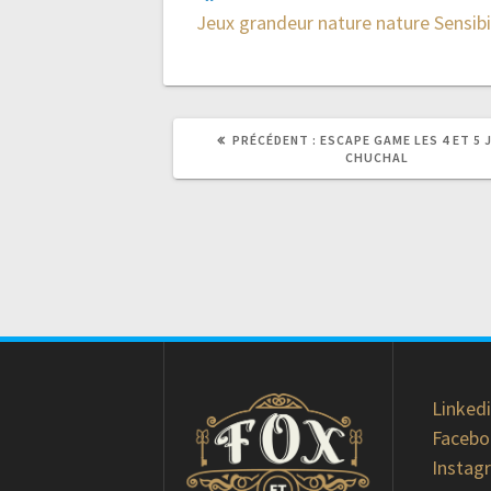
Jeux grandeur nature
nature
Sensibi
ARTICLE
PRÉCÉDENT :
ESCAPE GAME LES 4 ET 5 
PRÉCÉDENT
CHUCHAL
:
Linked
Faceb
Instag