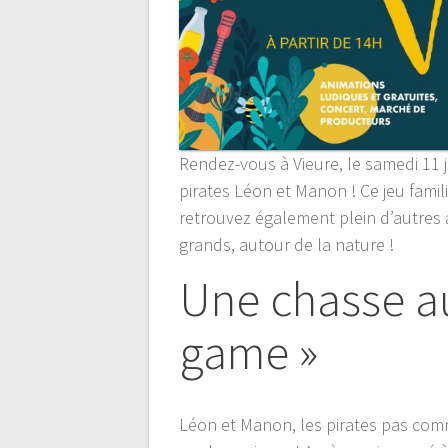
Rendez-vous à Vieure, le samedi 11 j
pirates Léon et Manon ! Ce jeu famil
retrouvez également plein d’autres ac
grands, autour de la nature !
Une chasse au
game »
Léon et Manon, les pirates pas comm