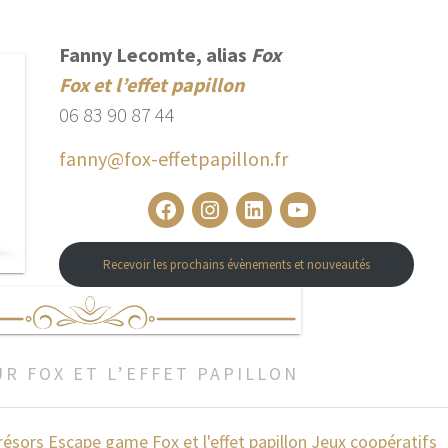
Fanny Lecomte, alias
Fox
Fox et l’effet papillon
06 83 90 87 44
fanny@fox-effetpapillon.fr
Facebook
Instagram
LinkedIn
YouTube
Recevoir les prochains évènements et nouveautés
UR FOX ET L’EFFET PAPILLON
résors
Escape game
Fox et l'effet papillon
Jeux coopératifs