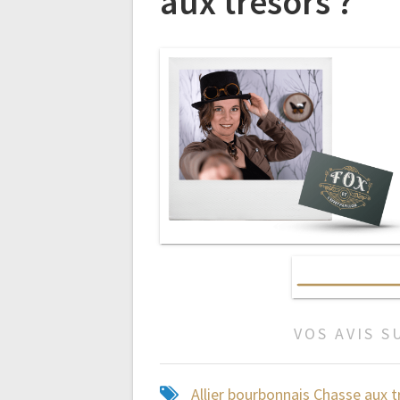
aux trésors ?
VOS AVIS S
Allier
bourbonnais
Chasse aux t