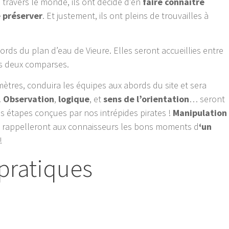
 travers le monde, ils ont décidé d’en
faire connaître
e préserver
. Et justement, ils ont pleins de trouvailles à
rds du plan d’eau de Vieure. Elles seront accueillies entre
es deux comparses.
mètres, conduira les équipes aux abords du site et sera
.
Observation
,
logique
, et
sens de l’orientation
… seront
s étapes conçues par nos intrépides pirates !
Manipulation
rappelleront aux connaisseurs les bons moments d
‘un
!
pratiques