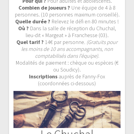
Pour qui ?
Pour adultes et adolescents.
Combien de joueurs ?
Une équipe de 4 à 8
personnes. (10 personnes maximum conseillé).
Quelle durée ?
Relevez le défi en 80 minutes !
Où ?
Dans la salle de réception du Chuchal,
lieu-dit « Margeat » à Franchesse (03).
Quel tarif ?
14€ par personne
. (Gratuits pour
les moins de 10 ans accompagnants, non
comptabilisés dans l’équipe).
Modalités de paiement : chèque ou espèces (€
ou Soudicy).
Inscriptions
auprès de Fanny-Fox
(coordonnées ci-dessous)