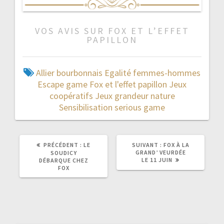
VOS AVIS SUR FOX ET L’EFFET
PAPILLON
Allier
bourbonnais
Egalité femmes-hommes
Escape game
Fox et l'effet papillon
Jeux
coopératifs
Jeux grandeur nature
Sensibilisation
serious game
ARTICLE
ARTICLE
PRÉCÉDENT :
LE
SUIVANT :
FOX À LA
PRÉCÉDENT
SUIVANT
GRAND’ VEURDÉE
SOUDICY
:
:
LE 11 JUIN
DÉBARQUE CHEZ
FOX