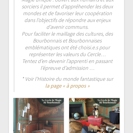
sorciers il permet d’appréhender les deux
mondes et de favoriser leur coopération
dans l’objectifs de répondre aux enjeux
d’avenir communs.
Pour faciliter le maillage des cultures, des
Bourbonnais et Bourbonnaises
emblématiques ont été choisi.e.s pour
représenter les valeurs du Cercle…
Tentez d’en devenir l’apprenti en passant
l’épreuve d’admission …
* Voir l’Histoire du monde fantastique sur
la page « à propos »