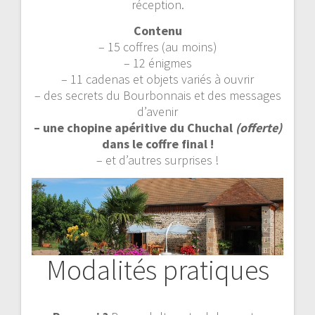
réception.
Contenu
– 15 coffres (au moins)
– 12 énigmes
– 11 cadenas et objets variés à ouvrir
– des secrets du Bourbonnais et des messages
d’avenir
– une chopine apéritive du Chuchal
(offerte)
dans le coffre final !
– et d’autres surprises !
Modalités pratiques