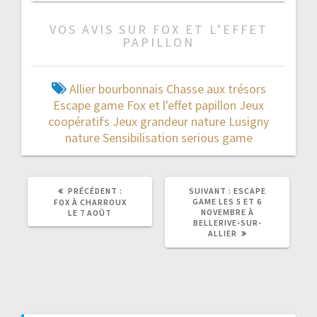
VOS AVIS SUR FOX ET L’EFFET
PAPILLON
Allier
bourbonnais
Chasse aux trésors
Escape game
Fox et l'effet papillon
Jeux
coopératifs
Jeux grandeur nature
Lusigny
nature
Sensibilisation
serious game
ARTICLE
ARTICLE
PRÉCÉDENT :
SUIVANT :
ESCAPE
PRÉCÉDENT
SUIVANT
GAME LES 5 ET 6
FOX À CHARROUX
:
:
NOVEMBRE À
LE 7 AOÛT
BELLERIVE-SUR-
ALLIER