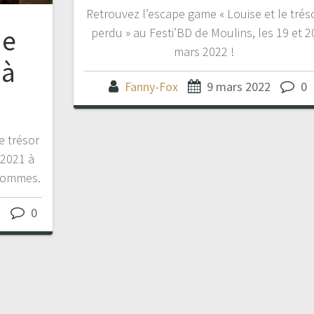
Retrouvez l’escape game « Louise et le trés
de
perdu » au Festi’BD de Moulins, les 19 et 2
mars 2022 !
 à
Fanny-Fox
9 mars 2022
0
e trésor
 2021 à
-hommes.
1
0