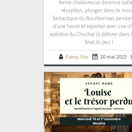
ferme chaleureuse devenue salle
réception, plongez dans le mon
fantastique du Bourbonnais pendan
d’une heure et repartez avec une c
apéritive du Chuchal (à délivrer dans l
final du jeu) !
Fanny-Fox
20 mai 2022