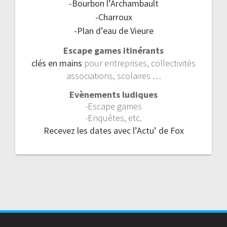
-Bourbon l’Archambault
-Charroux
-Plan d’eau de Vieure
Escape games itinérants
clés en mains
pour entreprises, collectivités
associations, scolaires …
Evènements ludiques
-Escape games
-Enquêtes, etc.
Recevez les dates avec l’Actu’ de Fox