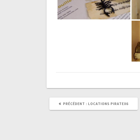
ARTICLE
PRÉCÉDENT :
LOCATIONS PIRATEX6
PRÉCÉDENT
: