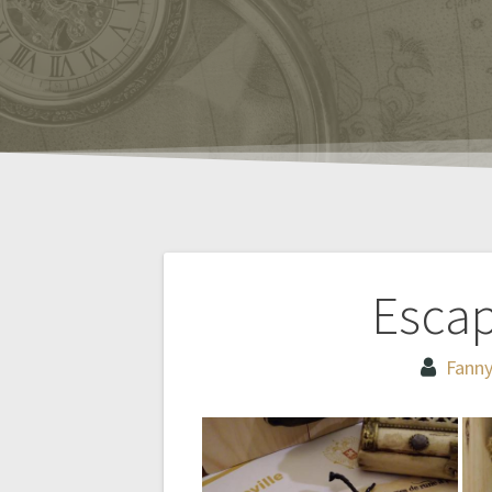
Navigation
Escap
de
Fann
l’article