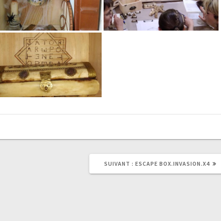
ARTICLE
SUIVANT :
ESCAPE BOX.INVASION.X4
SUIVANT
: