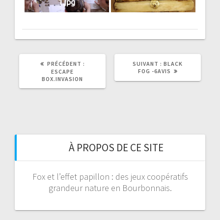
1.jpg
ARTICLE
ARTICLE
PRÉCÉDENT :
SUIVANT :
BLACK
PRÉCÉDENT
SUIVANT
FOG -6AVIS
ESCAPE
:
:
BOX.INVASION
À PROPOS DE CE SITE
Fox et l’effet papillon : des jeux coopératifs
grandeur nature en Bourbonnais.