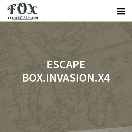
Skip
to
content
ESCAPE
BOX.INVASION.X4