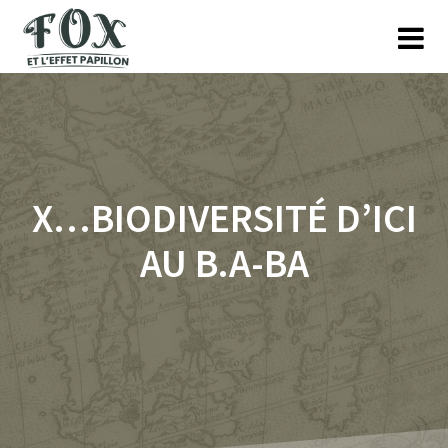
Skip
to
content
X…BIODIVERSITÉ D’ICI
AU B.A-BA