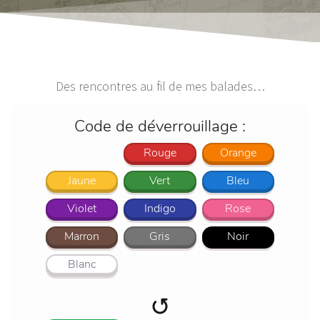
Des rencontres au fil de mes balades…
Code de déverrouillage :
Rouge
Orange
Jaune
Vert
Bleu
Violet
Indigo
Rose
Marron
Gris
Noir
Blanc