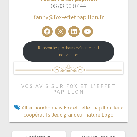
06 83 90 87 44
fanny@fox-effetpapillon.fr
Facebook
Instagram
LinkedIn
YouTube
Recevoir les prochains évènements et
nouveautés
VOS AVIS SUR FOX ET L’EFFET
PAPILLON
Allier
bourbonnais
Fox et l'effet papillon
Jeux
coopératifs
Jeux grandeur nature
Logo