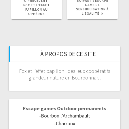
ARTICLE
ARTICLE
PRÉCÉDENT :
SUIVANT :
ESCAPE
PRÉCÉDENT
SUIVANT
GAME DE
FOX ET L’EFFET
:
:
SENSIBILISATION À
PAPILLON AU
L’ÉGALITÉ
UPHÉROS
À PROPOS DE CE SITE
Fox et l’effet papillon : des jeux coopératifs
grandeur nature en Bourbonnais.
Escape games Outdoor permanents
-Bourbon l’Archambault
-Charroux