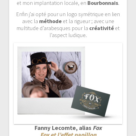
et mon implantation locale, en
Bourbonnais
.
Enfin j’ai opté pour un logo symétrique en lien
avec la
méthode
et la rigueur ; avec une
multitude d’arabesques pour la
créativité
et
l’aspect ludique.
Fanny Lecomte, alias
Fox
Fox et l’effet papillon