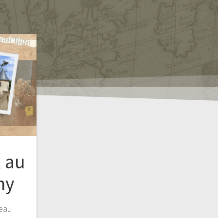
x au
ny
teau