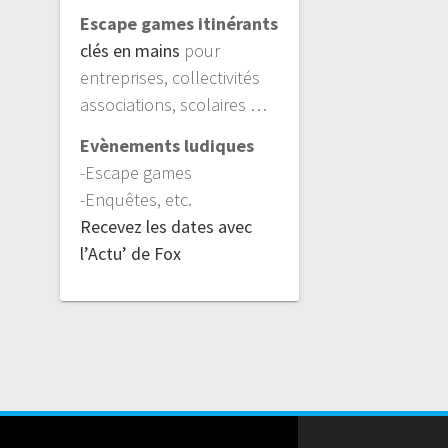
Escape games itinérants
clés en mains
pour
entreprises, collectivités
associations, scolaires …
Evènements ludiques
-Escape games
-Enquêtes, etc.
Recevez les dates avec
l’Actu’ de Fox