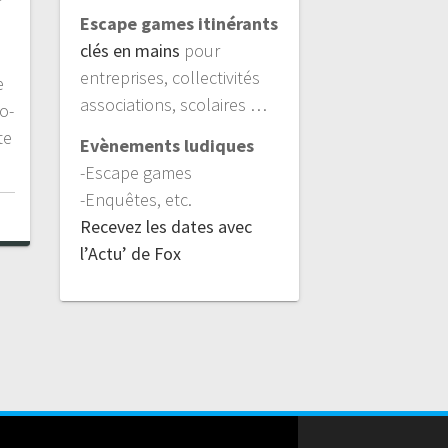
Escape games itinérants
clés en mains
pour
entreprises, collectivités
e
associations, scolaires …
o-
te
Evènements ludiques
-Escape games
-Enquêtes, etc.
Recevez les dates avec
l’Actu’ de Fox