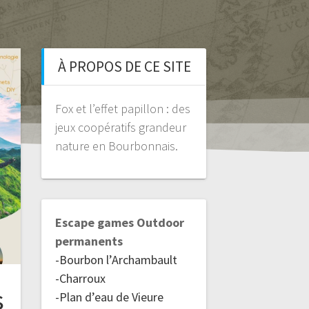
À PROPOS DE CE SITE
Fox et l’effet papillon : des
jeux coopératifs grandeur
nature en Bourbonnais.
Escape games Outdoor
permanents
-Bourbon l’Archambault
-Charroux
s
-Plan d’eau de Vieure