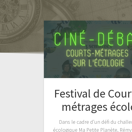
Festival de Cour
métrages écol
Dans le cadre d’un défi du chall
écologique Ma Petite Planète, Rémy 