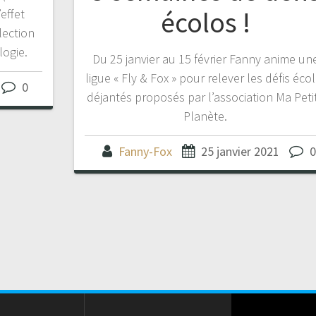
écolos !
’effet
lection
logie.
Du 25 janvier au 15 février Fanny anime un
ligue « Fly & Fox » pour relever les défis écol
0
déjantés proposés par l’association Ma Peti
Planète.
Fanny-Fox
25 janvier 2021
0