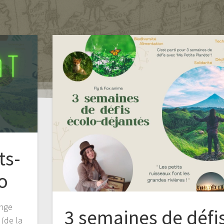
ts-
o
enge
3 semaines de défi
(de la