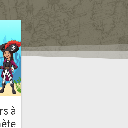
rs à
nète