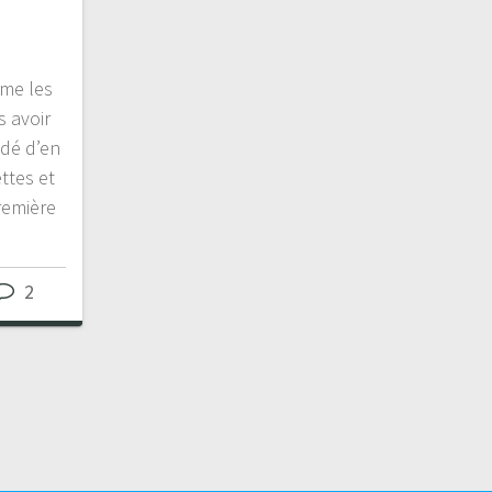
me les
 avoir
idé d’en
ttes et
remière
2