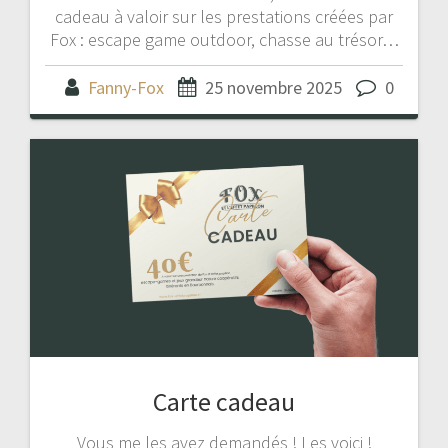
cadeau à valoir sur les prestations créées par
Fox : escape game outdoor, chasse au trésor…
Fanny-Fox
25 novembre 2025
0
Carte cadeau
Vous me les avez demandés ! Les voici !