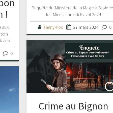
rbon
Enquête du Ministère de la Magie à Buxière
 !
les-Mines, samedi 6 avril 2024
e aux
Fanny-Fox
27 mars 2024
0
rbon
tours.
0
Crime au Bignon