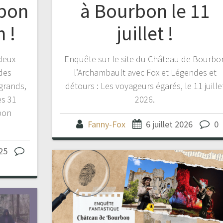
rbon
à Bourbon le 11
 !
juillet !
deux
Enquête sur le site du Château de Bourbo
des
l’Archambault avec Fox et Légendes et
grands,
détours : Les voyageurs égarés, le 11 juille
es 31
2026.
bon
Fanny-Fox
6 juillet 2026
0
25