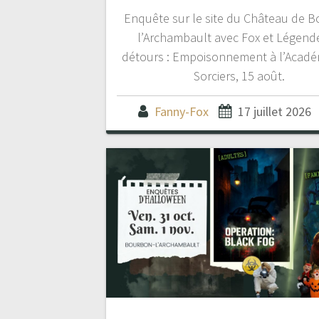
Enquête sur le site du Château de 
l’Archambault avec Fox et Légend
détours : Empoisonnement à l’Acadé
Sorciers, 15 août.
Fanny-Fox
17 juillet 2026