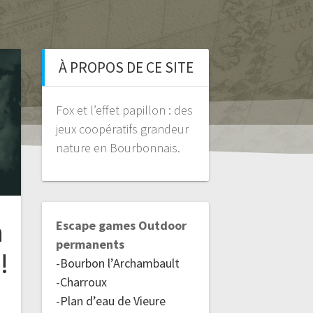
À PROPOS DE CE SITE
Fox et l’effet papillon : des
jeux coopératifs grandeur
nature en Bourbonnais.
à
Escape games Outdoor
permanents
!
-Bourbon l’Archambault
-Charroux
-Plan d’eau de Vieure