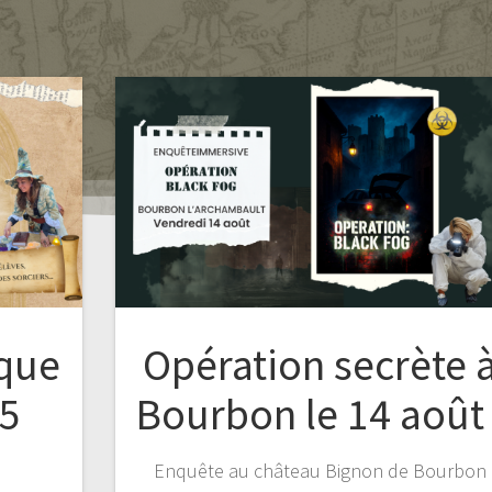
ique
Opération secrète 
15
Bourbon le 14 août 
Enquête au château Bignon de Bourbon