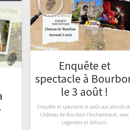
Enquête et
spectacle à Bourbo
le 3 août !
a
-
Enquête et spectacle le août aux abords d
Château de Bourbon l’Archambault, avec
Légendes et détours.