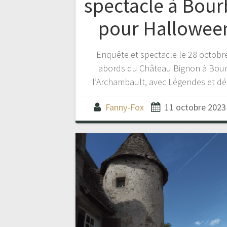
spectacle à Bou
pour Halloween
Enquête et spectacle le 28 octobr
abords du Château Bignon à Bou
l’Archambault, avec Légendes et dé
Fanny-Fox
11 octobre 2023