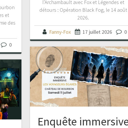
l’Archambault avec Fox et Légendes et
Bourbon
détours : Opération Black Fog, le 14 août
es et
2026.
mie des
Fanny-Fox
17 juillet 2026
0
0
Enquête immersiv