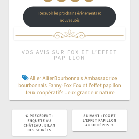
Recevoir les prochains évènements et
nouveautés
VOS AVIS SUR FOX ET L’EFFET
PAPILLON
Allier
AllierBourbonnais
Ambassadrice
bourbonnais
Fanny-Fox
Fox et l'effet papillon
Jeux coopératifs
Jeux grandeur nature
ARTICLE
ARTICLE
PRÉCÉDENT :
SUIVANT :
FOX ET
PRÉCÉDENT
SUIVANT
L’EFFET PAPILLON
ENQUÊTE AU
:
:
AU UPHÉROS
CHÂTEAU : BILAN
DES SOIRÉES