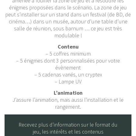
amenée à fouiller la zone de jeu et à résoudre les
énigmes proposées dans le scénario. La zone de jeu
peut s’installer sur un stand dans un festival (de BD, de
cinéma…) dans un musée, autour d’une table d’une
salle de réunion, sous barnum … ce jeu est très
modulable !
Contenu
– 5 coffres minimum
– 5 énigmes dont 3 personnalisées pour votre
évènement
– 5 cadenas variés, un cryptex
– Lampe UV
L’animation
J’assure l’animation, mais aussi l’installation et le
rangement.
Recevez plus d’information sur le format du
jeu, les intérêts et les contenus