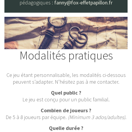
pédagogiques :
fanny@fox-effetpapillon.fr
Modalités pratiques
Ce jeu étant personnalisable, les modalités ci-dessous
peuvent s’adapter. N’hésitez pas à me contacter.
Quel public ?
Le jeu est conçu pour un public familial.
Combien de joueurs ?
De 5 à 8 joueurs par équipe.
(Minimum 3 ados/adultes)
.
Quelle durée ?