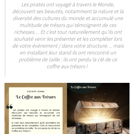
Les pirates ont voyagé à travers le Monde,
découvert ses beautés, notamment la nature et la
diversité des cultures du monde et accumulé une
multitude de trésors qui témoignent de ces
richesses… Et c’est tout naturellement qu’ils ont
souhaité venir les présenter et les compléter lors
de votre évènement / dans votre structure… mais
en installant leur stand ils ont rencontré un
problème de taille : ils ont perdu la clé de ce
coffre aux trésors !