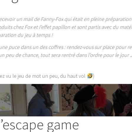
ecevoir un mail de Fanny-Fox qui était en pleine préparatio
oduits chez
Fox et l’effet papillon
et sont partis avec du matéri
aration du jeu à temps !
 une puce dans un des coffres : rendez-vous sur place pour re
un peu de chance, tout sera rentré dans l’ordre pour le jour
avez vu le jeu de mot un peu, du haut vol
)
l’escape game