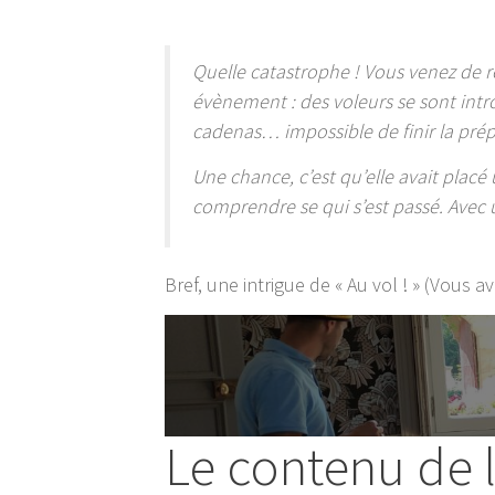
Quelle catastrophe ! Vous venez de r
évènement : des voleurs se sont intr
cadenas… impossible de finir la prép
Une chance, c’est qu’elle avait placé
comprendre se qui s’est passé. Avec 
Bref, une intrigue de « Au vol ! » (Vous 
Le contenu de 