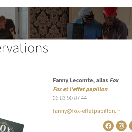
ervations
Fanny Lecomte, alias
Fox
Fox et l’effet papillon
06 83 90 87 44
fanny@fox-effetpapillon.fr
Facebook
Instagram