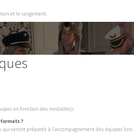
lation et le rangement.
iques
quipes en fonction des modalités).
 formats ?
s qui seront préparés à l’accompagnement des équipes lors 