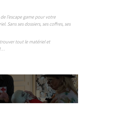
n de l’escape game pour votre
el. Sans ses dossiers, ses coffres, ses
trouver tout le matériel et
 J…