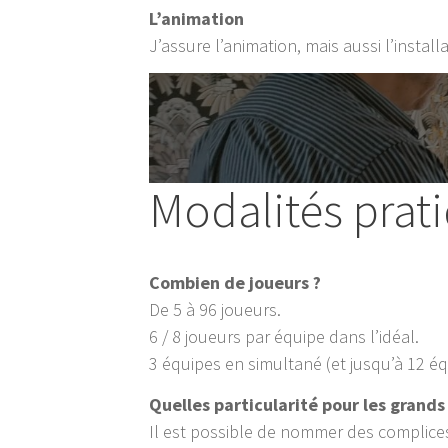
L’animation
J’assure l’animation, mais aussi l’instal
Modalités prat
Combien de joueurs ?
De 5 à 96 joueurs.
6 / 8 joueurs par équipe dans l’idéal.
3 équipes en simultané (et jusqu’à 12 é
Quelles particularité pour les grands
Il est possible de nommer des complice