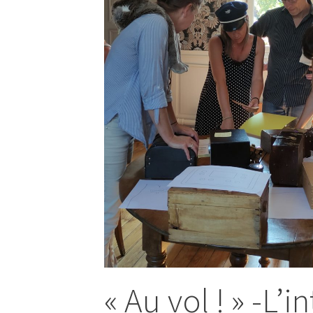
« Au vol ! » -L’i