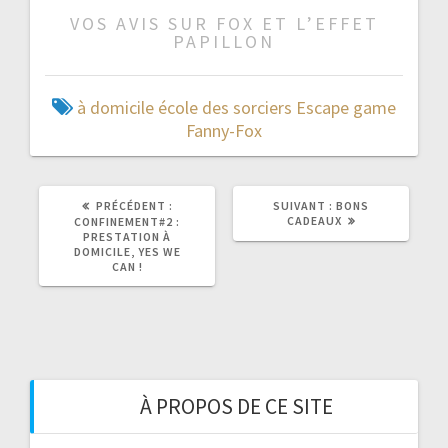
VOS AVIS SUR FOX ET L’EFFET
PAPILLON
à domicile
école des sorciers
Escape game
Fanny-Fox
ARTICLE
ARTICLE
PRÉCÉDENT :
SUIVANT :
BONS
PRÉCÉDENT
SUIVANT
CADEAUX
CONFINEMENT#2 :
:
:
PRESTATION À
DOMICILE, YES WE
CAN !
À PROPOS DE CE SITE