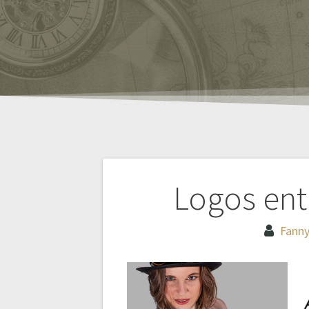
Navigation
Logos ent
de
Fanny
l’article