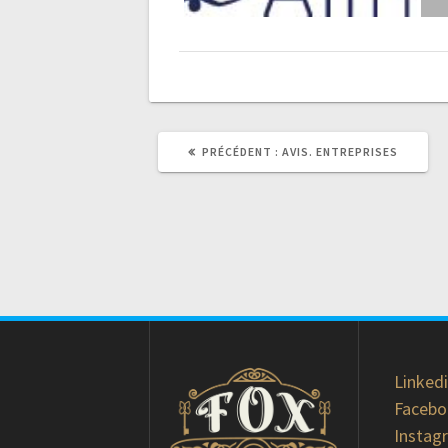
ARTICLE
PRÉCÉDENT :
AVIS. ENTREPRISES
PRÉCÉDENT
:
Linked
Faceb
Instag