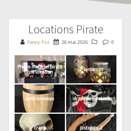
Locations Pirate
Navigation
de
Fanny-Fox
26 mai 2026
0
l’article
Photo matériel pirate
2-lanternes
Fox location
petit-tonneau
drapeau-piratex3
crane
pistolets-2