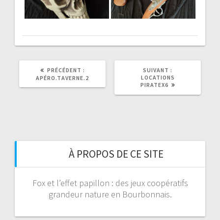
ARTICLE
ARTICLE
PRÉCÉDENT :
SUIVANT :
PRÉCÉDENT
SUIVANT
LOCATIONS
APÉRO.TAVERNE.2
:
:
PIRATEX6
À PROPOS DE CE SITE
Fox et l’effet papillon : des jeux coopératifs
grandeur nature en Bourbonnais.