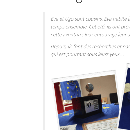
Eva et Ugo sont cousins. Eva habite à M
temps ensemble. Cet été, ils ont pré
cette aventure, leur entourage leur a
Depuis, ils font des recherches et p
qui est pourtant sous leurs yeux…