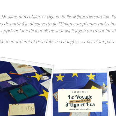
oulins, dans l’Allier, et Ugo en Italie. Même s’ils sont loin l’
vu de partir à la découverte de l’Union européenne mais aime
 appris qu’une de leur aïeule leur avait légué un trésor inest
assent énormément de temps à échanger, … mais n’ont pas mis 