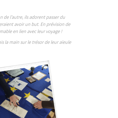
un de l’autre, ils adorent passer du
raient avoir un but. En prévision de
imable en lien avec leur voyage !
la main sur le trésor de leur aïeule