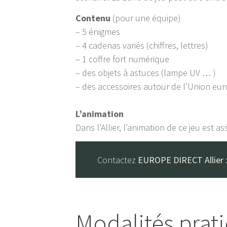
Contenu
(pour une équipe)
– 5 énigmes
– 4 cadenas variés (chiffres, lettres)
– 1 coffre fort numérique
– des objets à astuces (lampe UV … )
– des accessoires autour de l’Union eur
L’animation
Dans l’Allier, l’animation de ce jeu est 
Contactez
EUROPE DIRECT Allier
Modalités prat