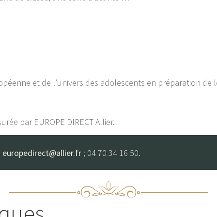
opéenne et de l’univers des adolescents en préparation de 
assurée par EUROPE DIRECT Allier.
:
europedirect@allier.fr
; 04 70 34 16 50.
iques